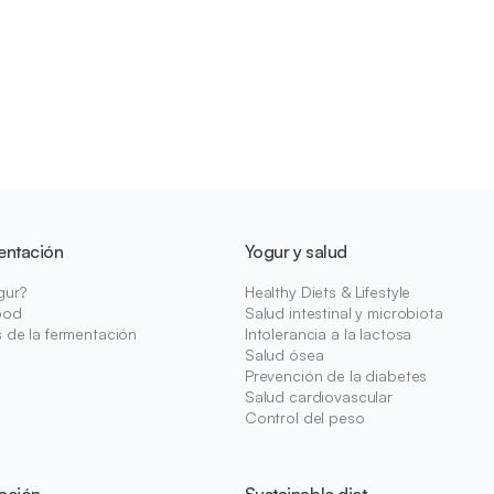
entación
Yogur y salud
gur?
Healthy Diets & Lifestyle
ood
Salud intestinal y microbiota
s de la fermentación
Intolerancia a la lactosa
Salud ósea
Prevención de la diabetes
Salud cardiovascular
Control del peso
ación
Sustainable diet