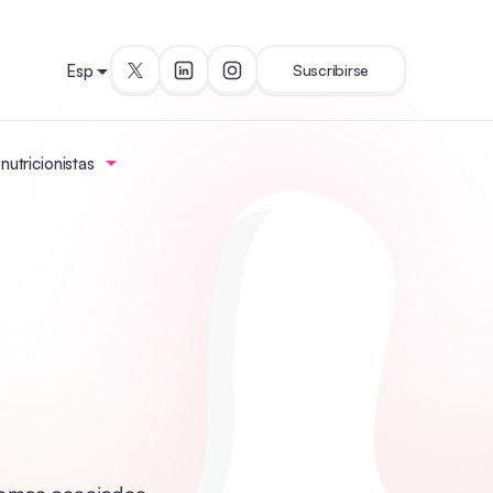
Esp
Suscribirse
utricionistas