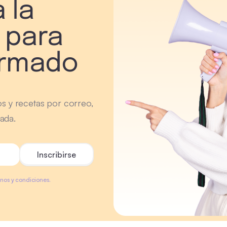
 la
 para
ormado
os y recetas por correo,
ada.
minos y condiciones.