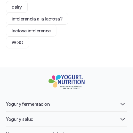
dairy
intolerancia a la lactosa?
lactose intolerance
WGO
Yogur y fermentación
¿Qué es el yogur?
Yogur y salud
Nutri-dense food
Los beneficios de la fermentación
Healthy Diets & Lifestyle