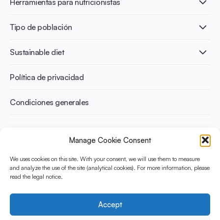
Herramientas para nutricionistas
Salud intestinal y microbiota
Intolerancia a la lactosa
Publicaciones
Tipo de población
Salud ósea
Infographics
Prevención de la diabetes
International conferences
Salud cardiovascular
Adultos
Sustainable diet
Recetas
Control del peso
Niños
Personas mayores
Beneficios medioambientales
Política de privacidad
Deportistas
Beneficios para la salud
Condiciones generales
¿Qué es Yini?
Manage Cookie Consent
La Iniciativa Yogurt en Nutrición para Dietas Sostenibles y
Equilibradas está financiada por el Instituto Danone
We uses cookies on this site. With your consent, we will use them to measure
and analyze the use of the site (analytical cookies). For more information, please
Internacional. Su objetivo es evaluar y compartir la evidencia
read the legal notice.
actual sobre el yogur como aliado en una dieta saludable y
sostenible.
Accept
Social Media