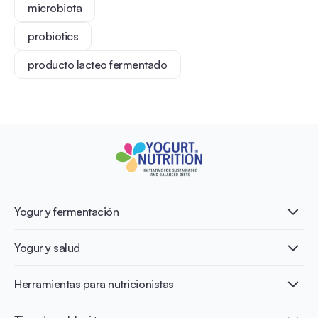
microbiota
probiotics
producto lacteo fermentado
Yogur y fermentación
¿Qué es el yogur?
Yogur y salud
Nutri-dense food
Los beneficios de la fermentación
Healthy Diets & Lifestyle
Herramientas para nutricionistas
Salud intestinal y microbiota
Intolerancia a la lactosa
Publicaciones