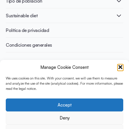
Tipo de población
Salud ósea
Infographics
Prevención de la diabetes
International conferences
Salud cardiovascular
Adultos
Sustainable diet
Recetas
Control del peso
Niños
Personas mayores
Beneficios medioambientales
Política de privacidad
Deportistas
Beneficios para la salud
Condiciones generales
¿Qué es Yini?
Manage Cookie Consent
La Iniciativa Yogurt en Nutrición para Dietas Sostenibles y
Equilibradas está financiada por el Instituto Danone
We uses cookies on this site. With your consent, we will use them to measure
and analyze the use of the site (analytical cookies). For more information, please
Internacional. Su objetivo es evaluar y compartir la evidencia
read the legal notice.
actual sobre el yogur como aliado en una dieta saludable y
sostenible.
Accept
Social Media
Deny