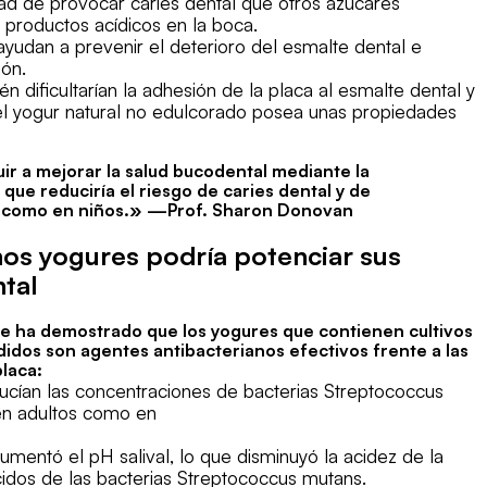
ad de provocar caries dental que otros azúcares
 productos acídicos en la boca.
 ayudan a prevenir el deterioro del esmalte dental e
ión.
én dificultarían la adhesión de la placa al esmalte dental y
el yogur natural no edulcorado posea unas propiedades
uir a mejorar la salud bucodental mediante la
que reduciría el riesgo de caries dental y de
s como en niños.» —Prof. Sharon Donovan
nos yogures podría potenciar sus
tal
 se ha demostrado que los yogures que contienen cultivos
didos son agentes antibacterianos efectivos frente a las
laca:
ucían las concentraciones de bacterias Streptococcus
o en adultos como en
umentó el pH salival, lo que disminuyó la acidez de la
ácidos de las bacterias Streptococcus mutans.