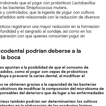
orroborado que el yogur con probióticos Lactobacillus
de las bacterias Streptococcus mutans.
s y controlados, que la ingesta de yogur con cultivos
 añadidos está relacionada con la reducción de diversos
ticos registraron una mayor reducción en la formación
rofundidad y el sangrado al sondaje, así como en los
omparación con que quienes consumían yogur sin
ucodental podrían deberse a la
 la boca
ños apuntan a la posibilidad de que el consumo de
ñadidos, como el yogur con cepas de probióticos
uya a prevenir la caries dental, al modificar el
 se obtienen gracias a la capacidad de las bacterias
robióticos de modificar la composición del microbioma de
responsables del deterioro que da lugar a las enfermedades
ácteos también podrían ser determinantes: los cultivos
mpleados en la elaboración de los productos lácteos