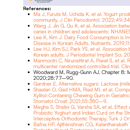
References:
Ma J, Furuta M, Uchida K, et al. Yogurt prod
community. J Clin Periodontol. 2022;49:
Wang J, Jin G, Gu K, et al. Association betw
caries in children and adolescents: NHANE
Lee K, Kim J. Dairy Food Consumption is In
Disease in Korean Adults. Nutrients. 2019;11
Lee HJ, Kim SJ, Park YS, et al. Association 
Korean adults. J Periodontal Implant Sci.
Manmontri C, Nirunsittirat A, Piwat S, et al
multicenter randomized controlled trial. C
Woodward M, Rugg-Gunn AJ. Chapter 8: Mil
2020;28:77–90.
Gardner E. Alternative sugars: Lactose (mil
Shaalan O, Gad HMA, Riad MI, et al. Compari
Xylitol-Containing Chewing Gum in Geriatric
Stomatol Croat. 2021;55:380–9.
Megha S, Shalini G, Varsha SA, et al. Effe
Probiotic Yoghurt and Indian Curd on the S
Interceptive Orthodontic Therapy. Turk J O
Bafna HP, Ajithkrishnan CG, Kalantharakath 