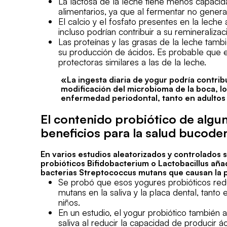
La lactosa de la leche tiene menos capacid
alimentarios, ya que al fermentar no genera
El calcio y el fosfato presentes en la leche
incluso podrían contribuir a su remineralizac
Las proteínas y las grasas de la leche tambi
su producción de ácidos. Es probable que 
protectoras similares a las de la leche.
«La ingesta diaria de yogur podría contrib
modificación del microbioma de la boca, lo 
enfermedad periodontal, tanto en adulto
El contenido probiótico de algu
beneficios para la salud bucoden
En varios estudios aleatorizados y controlados
probióticos Bifidobacterium o Lactobacillus aña
bacterias Streptococcus mutans que causan la p
Se probó que esos yogures probióticos red
mutans en la saliva y la placa dental, tant
niños.
En un estudio, el yogur probiótico también a
saliva al reducir la capacidad de producir 