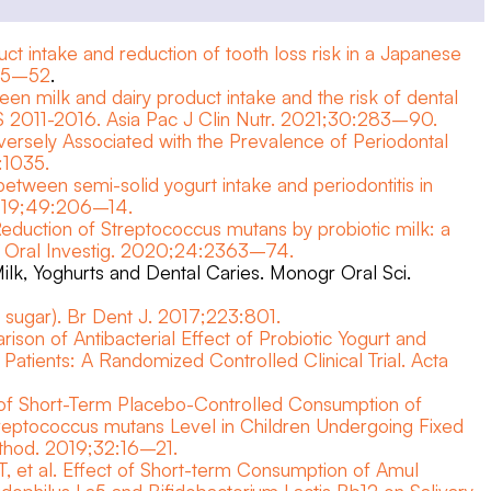
uct intake and reduction of tooth loss risk in a Japanese
345–52
.
een milk and dairy product intake and the risk of dental
S 2011-2016. Asia Pac J Clin Nutr. 2021;30:283–90.
versely Associated with the Prevalence of Periodontal
:1035.
between semi-solid yogurt intake and periodontitis in
 2019;49:206–14.
. Reduction of Streptococcus mutans by probiotic milk: a
lin Oral Investig. 2020;24:2363–74.
k, Yoghurts and Dental Caries. Monogr Oral Sci.
k sugar). Br Dent J. 2017;223:801.
son of Antibacterial Effect of Probiotic Yogurt and
 Patients: A Randomized Controlled Clinical Trial. Acta
ct of Short-Term Placebo-Controlled Consumption of
treptococcus mutans Level in Children Undergoing Fixed
rthod. 2019;32:16–21.
T, et al. Effect of Short-term Consumption of Amul