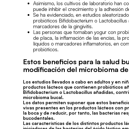
Asimismo, los cultivos de laboratorio han c
puede inhibir el crecimiento y la adhesión 
Se ha evidenciado, en estudios aleatorizado
probióticos Bifidobacterium o Lactobacillus
marcadores de la gingivitis.
Las personas que tomaban yogur con probió
de placa, la inflamación de las encías, la p
líquidos o marcadores inflamatorios, en c
probióticos.
Estos beneficios para la salud b
modificación del microbioma de
Los estudios llevados a cabo en adultos y en ni
productos lácteos que contienen probióticos a
Bifidobacterium o Lactobacillus añadidas, contrib
microbioma bucal.
Los datos permiten suponer que estos beneficios
vivas presentes en los productos lácteos con p
la boca y de reducir, por tanto, las bacterias 
bucodentales.
Las características de los distintos productos l
iniciadores de las bacterias del ácido láctico e