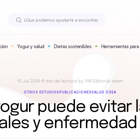
ción
Yogur y salud
Dietas sostenibles
Herramientas para n
15 Jul 2024
•
8 min de lectura
•
by YINI Editorial team
OTROS ESTUDIOS
PUBLICACIONES
SALUD ÓSEA
yogur puede evitar 
ales y enfermedad