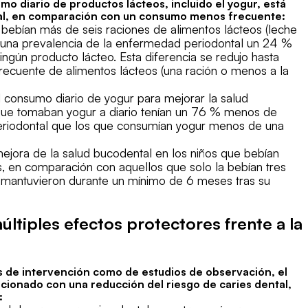
o diario de productos lácteos, incluido el yogur, está
tal, en comparación con un consumo menos frecuente:
 bebían más de seis raciones de alimentos lácteos (leche
n una prevalencia de la enfermedad periodontal un 24 %
ngún producto lácteo. Esta diferencia se redujo hasta
recuente de alimentos lácteos (una ración o menos a la
 consumo diario de yogur para mejorar la salud
 que tomaban yogur a diario tenían un 76 % menos de
eriodontal que los que consumían yogur menos de una
ejora de la salud bucodental en los niños que bebían
s, en comparación con aquellos que solo la bebían tres
 mantuvieron durante un mínimo de 6 meses tras su
ltiples efectos protectores frente a la
s de intervención como de estudios de observación, el
cionado con una reducción del riesgo de caries dental,
: