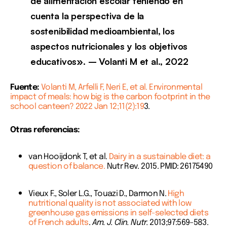
de alimentación escolar teniendo en
cuenta la perspectiva de la
sostenibilidad medioambiental, los
aspectos nutricionales y los objetivos
educativos». – Volanti M et al., 2022
Fuente:
Volanti M, Arfelli F, Neri E, et al. Environmental
impact of meals: how big is the carbon footprint in the
school canteen? 2022 Jan 12;11(2):19
3.
Otras referencias:
van Hooijdonk T, et al.
Dairy in a sustainable diet: a
question of balance.
Nutr Rev. 2015. PMID: 26175490
Vieux F., Soler L.G., Touazi D., Darmon N.
High
nutritional quality is not associated with low
greenhouse gas emissions in self-selected diets
of French adults
.
Am. J. Clin. Nutr.
2013;97:569–583.