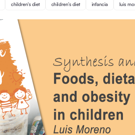
children's diet
children’s diet
infancia
luis mo