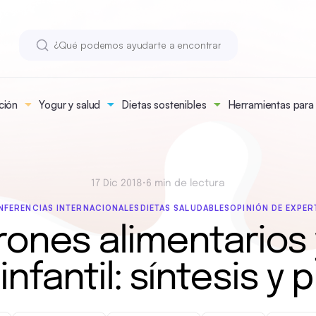
ción
Yogur y salud
Dietas sostenibles
Herramientas para n
17 Dic 2018
•
6 min de lectura
NFERENCIAS INTERNACIONALES
DIETAS SALUDABLES
OPINIÓN DE EXPE
rones alimentarios 
infantil: síntesis y