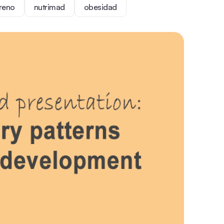
reno
nutrimad
obesidad