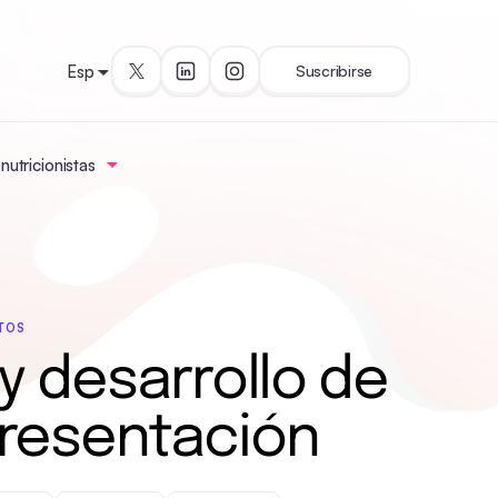
Esp
Suscribirse
utricionistas
RTOS
y desarrollo de
 presentación