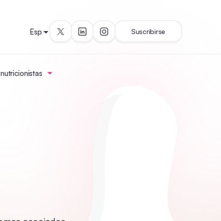
Esp
Suscribirse
utricionistas