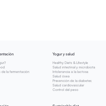
entación
Yogur y salud
gur?
Healthy Diets & Lifestyle
ood
Salud intestinal y microbiota
s de la fermentación
Intolerancia a la lactosa
Salud ósea
Prevención de la diabetes
Salud cardiovascular
Control del peso
ación
Sustainable diet