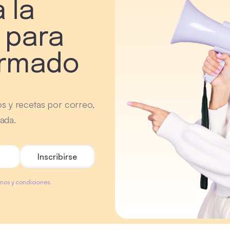
 la
 para
ormado
os y recetas por correo,
ada.
minos y condiciones.