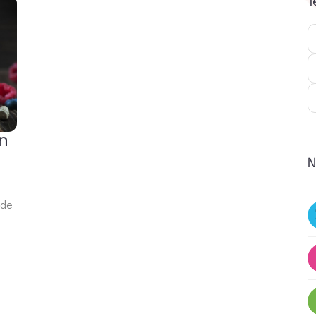
T
n
N
 de