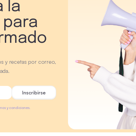
 la
 para
ormado
os y recetas por correo,
ada.
minos y condiciones.