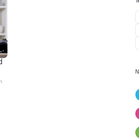
T
d
N
n