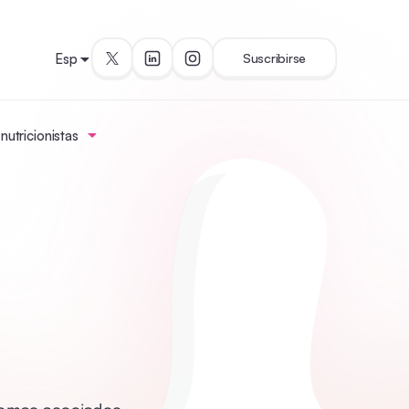
Esp
Suscribirse
utricionistas