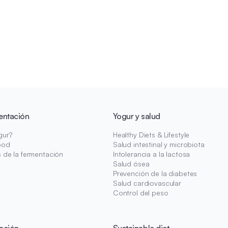
entación
Yogur y salud
gur?
Healthy Diets & Lifestyle
ood
Salud intestinal y microbiota
s de la fermentación
Intolerancia a la lactosa
Salud ósea
Prevención de la diabetes
Salud cardiovascular
Control del peso
ación
Sustainable diet