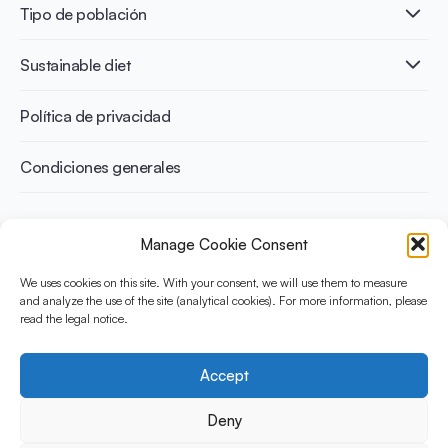
Publicaciones
Tipo de población
Salud ósea
Infographics
Prevención de la diabetes
International conferences
Salud cardiovascular
Adultos
Sustainable diet
Recetas
Control del peso
Niños
Personas mayores
Beneficios medioambientales
Política de privacidad
Deportistas
Beneficios para la salud
Condiciones generales
¿Qué es Yini?
Manage Cookie Consent
La Iniciativa Yogurt en Nutrición para Dietas Sostenibles y
Equilibradas está financiada por el Instituto Danone
We uses cookies on this site. With your consent, we will use them to measure
Internacional. Su objetivo es evaluar y compartir la evidencia
and analyze the use of the site (analytical cookies). For more information, please
read the legal notice.
actual sobre el yogur como aliado en una dieta saludable y
sostenible.
Accept
Social Media
Deny