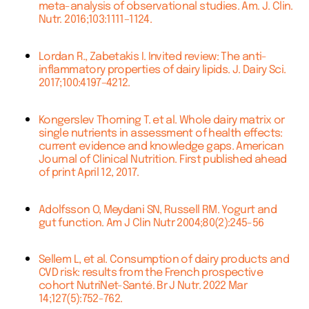
meta-analysis of observational studies. Am. J. Clin.
Nutr. 2016;103:1111–1124.
Lordan R., Zabetakis I. Invited review: The anti-
inflammatory properties of dairy lipids. J. Dairy Sci.
2017;100:4197–4212.
Kongerslev Thorning T. et al. Whole dairy matrix or
single nutrients in assessment of health effects:
current evidence and knowledge gaps. American
Journal of Clinical Nutrition. First published ahead
of print April 12, 2017.
Adolfsson O, Meydani SN, Russell RM. Yogurt and
gut function. Am J Clin Nutr 2004;80(2):245-56
Sellem L, et al. Consumption of dairy products and
CVD risk: results from the French prospective
cohort NutriNet-Santé. Br J Nutr. 2022 Mar
14;127(5):752-762.