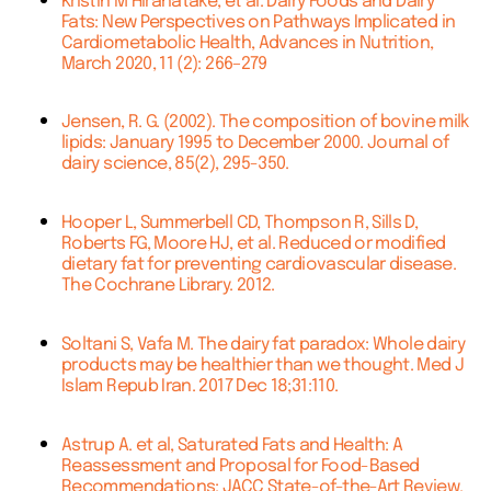
Kristin M Hirahatake, et al. Dairy Foods and Dairy
Fats: New Perspectives on Pathways Implicated in
Cardiometabolic Health, Advances in Nutrition,
March 2020, 11 (2): 266–279
Jensen, R. G. (2002). The composition of bovine milk
lipids: January 1995 to December 2000. Journal of
dairy science, 85(2), 295-350.
Hooper L, Summerbell CD, Thompson R, Sills D,
Roberts FG, Moore HJ, et al. Reduced or modified
dietary fat for preventing cardiovascular disease.
The Cochrane Library. 2012.
Soltani S, Vafa M. The dairy fat paradox: Whole dairy
products may be healthier than we thought. Med J
Islam Repub Iran. 2017 Dec 18;31:110.
Astrup A. et al, Saturated Fats and Health: A
Reassessment and Proposal for Food-Based
Recommendations: JACC State-of-the-Art Review.