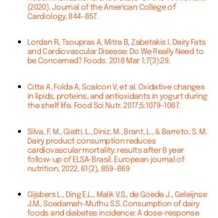
(2020). Journal of the American College of
Cardiology, 844-857.
Lordan R, Tsoupras A, Mitra B, Zabetakis I. Dairy Fats
and Cardiovascular Disease: Do We Really Need to
be Concerned? Foods. 2018 Mar 1;7(3):29.
Citta A, Folda A, Scalcon V, et al. Oxidative changes
in lipids, proteins, and antioxidants in yogurt during
the shelf life. Food Sci Nutr. 2017;5:1079–1087.
Silva, F. M., Giatti, L., Diniz, M., Brant, L., & Barreto, S. M.
Dairy product consumption reduces
cardiovascular mortality: results after 8 year
follow-up of ELSA-Brasil. European journal of
nutrition, 2022, 61(2), 859–869
Gijsbers L., Ding E.L., Malik V.S., de Goede J., Geleijnse
J.M., Soedamah-Muthu S.S. Consumption of dairy
foods and diabetes incidence: A dose-response