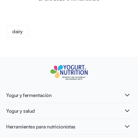
dairy
Yogur y fermentación
¿Qué es el yogur?
Yogur y salud
Nutri-dense food
Los beneficios de la fermentación
Healthy Diets & Lifestyle
Herramientas para nutricionistas
Salud intestinal y microbiota
Intolerancia a la lactosa