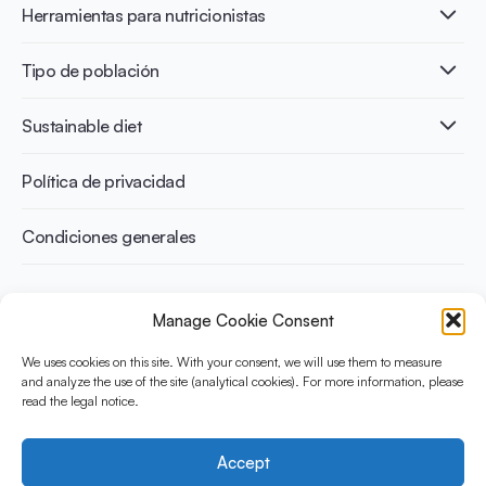
Healthy Diets & Lifestyle
Herramientas para nutricionistas
Salud intestinal y microbiota
Intolerancia a la lactosa
Publicaciones
Tipo de población
Salud ósea
Infographics
Prevención de la diabetes
International conferences
Salud cardiovascular
Adultos
Sustainable diet
Recetas
Control del peso
Niños
Personas mayores
Beneficios medioambientales
Política de privacidad
Deportistas
Beneficios para la salud
Condiciones generales
¿Qué es Yini?
Manage Cookie Consent
La Iniciativa Yogurt en Nutrición para Dietas Sostenibles y
Equilibradas está financiada por el Instituto Danone
We uses cookies on this site. With your consent, we will use them to measure
Internacional. Su objetivo es evaluar y compartir la evidencia
and analyze the use of the site (analytical cookies). For more information, please
read the legal notice.
actual sobre el yogur como aliado en una dieta saludable y
sostenible.
Accept
Social Media