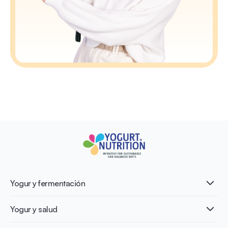
Yogur y fermentación
¿Qué es el yogur?
Yogur y salud
Nutri-dense food
Los beneficios de la fermentación