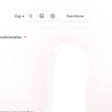
Esp
Suscribirse
utricionistas