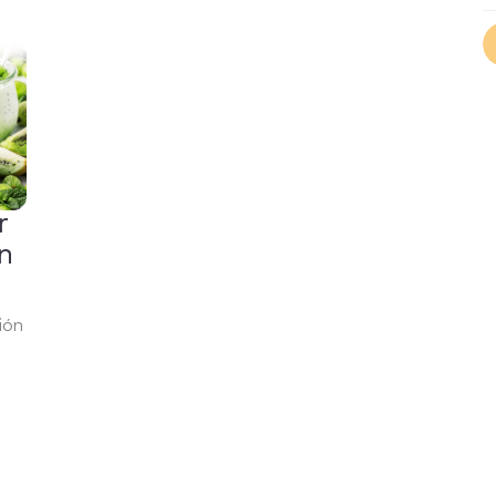
r
un
ión