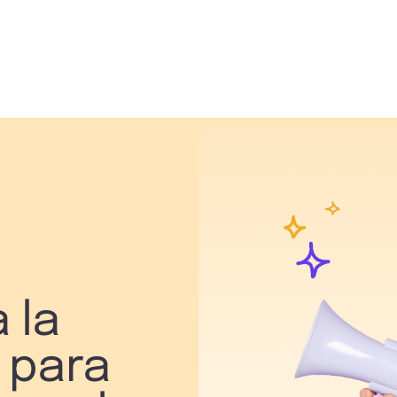
 la
 para