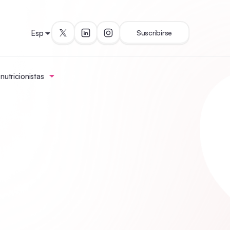
Esp
Suscribirse
utricionistas