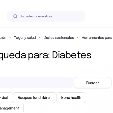
ción
Yogur y salud
Dietas sostenibles
Herramientas para n
queda para: Diabetes
 diet
Recipies for children
Bone health
management