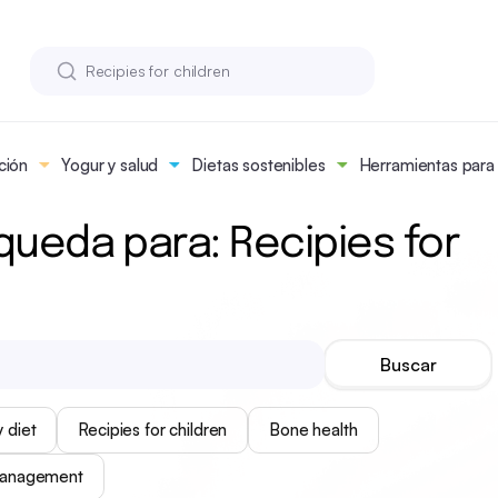
ción
Yogur y salud
Dietas sostenibles
Herramientas para n
queda para: Recipies for
 diet
Recipies for children
Bone health
management