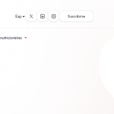
Esp
Suscribirse
utricionistas