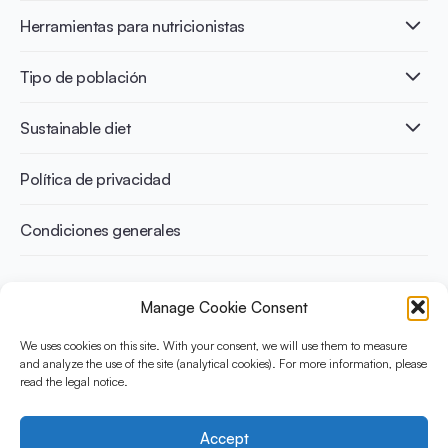
Los beneficios de la fermentación
Healthy Diets & Lifestyle
Herramientas para nutricionistas
Salud intestinal y microbiota
Intolerancia a la lactosa
Publicaciones
Tipo de población
Salud ósea
Infographics
Prevención de la diabetes
International conferences
Salud cardiovascular
Adultos
Sustainable diet
Recetas
Control del peso
Niños
Personas mayores
Beneficios medioambientales
Política de privacidad
Deportistas
Beneficios para la salud
Condiciones generales
¿Qué es Yini?
Manage Cookie Consent
La Iniciativa Yogurt en Nutrición para Dietas Sostenibles y
Equilibradas está financiada por el Instituto Danone
We uses cookies on this site. With your consent, we will use them to measure
Internacional. Su objetivo es evaluar y compartir la evidencia
and analyze the use of the site (analytical cookies). For more information, please
read the legal notice.
actual sobre el yogur como aliado en una dieta saludable y
sostenible.
Accept