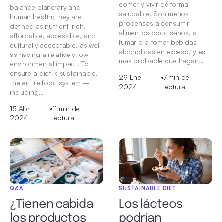
comer y vivir de forma
balance planetary and
saludable. Son menos
human health; they are
propensas a consumir
defined as nutrient-rich,
alimentos poco sanos, a
affordable, accessible, and
fumar o a tomar bebidas
culturally acceptable, as well
alcohólicas en exceso, y es
as having a relatively low
más probable que hagan…
environmental impact. To
ensure a diet is sustainable,
29 Ene
•
7 min de
the entire food system –
2024
lectura
including…
15 Abr
•
11 min de
2024
lectura
Q&A
SUSTAINABLE DIET
¿Tienen cabida
Los lácteos
los productos
podrían