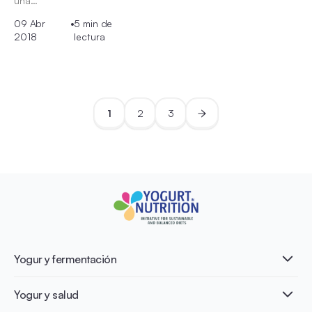
una…
09 Abr
•
5 min de
2018
lectura
1
2
3
Yogur y fermentación
¿Qué es el yogur?
Yogur y salud
Nutri-dense food