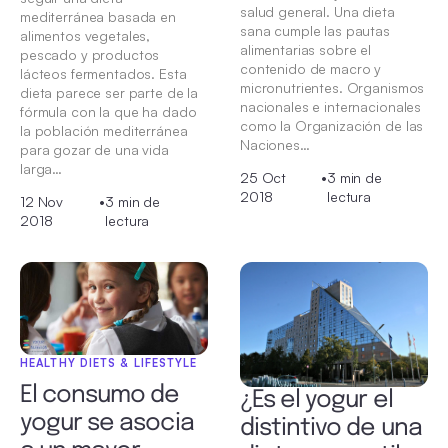
salud general. Una dieta
mediterránea basada en
sana cumple las pautas
alimentos vegetales,
alimentarias sobre el
pescado y productos
contenido de macro y
lácteos fermentados. Esta
micronutrientes. Organismos
dieta parece ser parte de la
nacionales e internacionales
fórmula con la que ha dado
como la Organización de las
la población mediterránea
Naciones…
para gozar de una vida
larga…
25 Oct
•
3 min de
2018
lectura
12 Nov
•
3 min de
2018
lectura
HEALTHY DIETS & LIFESTYLE
El consumo de
¿Es el yogur el
yogur se asocia
distintivo de una